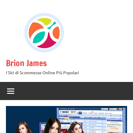
Skip
to
content
Brion James
I Siti di Scommesse Online Più Popolari