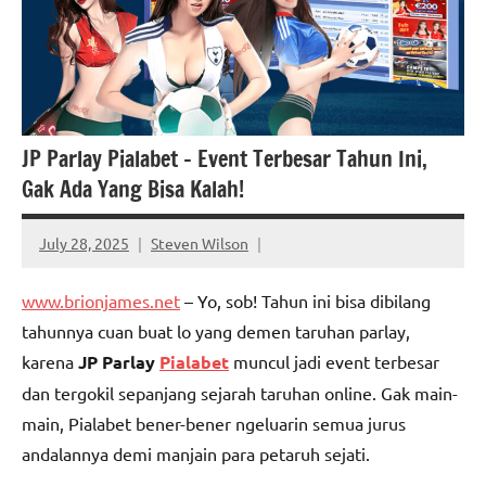
JP Parlay Pialabet – Event Terbesar Tahun Ini,
Gak Ada Yang Bisa Kalah!
July 28, 2025
Steven Wilson
www.brionjames.net
– Yo, sob! Tahun ini bisa dibilang
tahunnya cuan buat lo yang demen taruhan parlay,
karena
JP Parlay
Pialabet
muncul jadi event terbesar
dan tergokil sepanjang sejarah taruhan online. Gak main-
main, Pialabet bener-bener ngeluarin semua jurus
andalannya demi manjain para petaruh sejati.