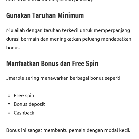
Gunakan Taruhan Minimum
Mulailah dengan taruhan terkecil untuk memperpanjang
durasi bermain dan meningkatkan peluang mendapatkan
bonus.
Manfaatkan Bonus dan Free Spin
Jmarble sering menawarkan berbagai bonus seperti:
Free spin
Bonus deposit
Cashback
Bonus ini sangat membantu pemain dengan modal kecil.