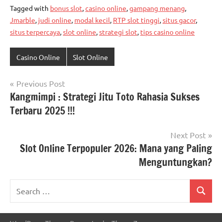
Tagged with
bonus slot
,
casino online
,
gampang menang
,
Jmarble
,
judi online
,
modal kecil
,
RTP slot tinggi
,
situs gacor
,
situs terpercaya
,
slot online
,
strategi slot
,
tips casino online
Casino Online
Slot Online
Post
Previous Post
Kangmimpi : Strategi Jitu Toto Rahasia Sukses
navigation
Terbaru 2025 !!!
Next Post
Slot Online Terpopuler 2026: Mana yang Paling
Menguntungkan?
Search
Search
for: