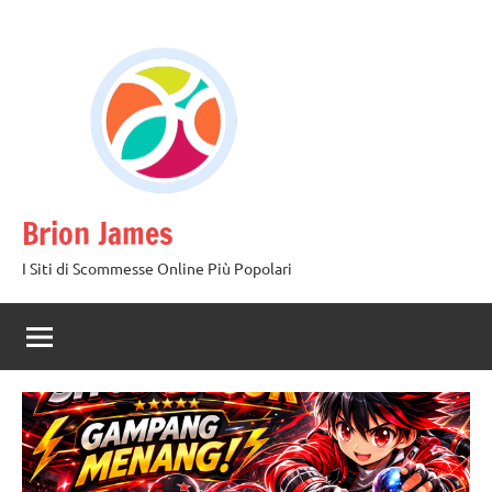
Skip
to
content
Brion James
I Siti di Scommesse Online Più Popolari