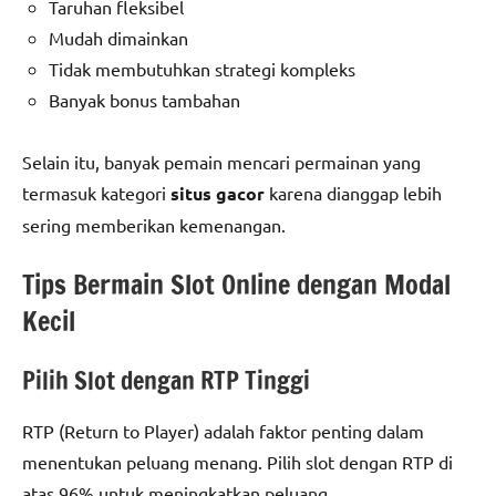
Taruhan fleksibel
Mudah dimainkan
Tidak membutuhkan strategi kompleks
Banyak bonus tambahan
Selain itu, banyak pemain mencari permainan yang
termasuk kategori
situs gacor
karena dianggap lebih
sering memberikan kemenangan.
Tips Bermain Slot Online dengan Modal
Kecil
Pilih Slot dengan RTP Tinggi
RTP (Return to Player) adalah faktor penting dalam
menentukan peluang menang. Pilih slot dengan RTP di
atas 96% untuk meningkatkan peluang.