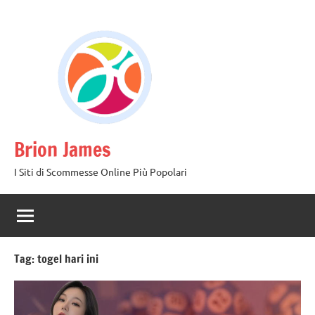
Skip
to
content
Brion James
I Siti di Scommesse Online Più Popolari
Tag:
togel hari ini