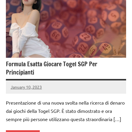
Formula Esatta Giocare Togel SGP Per
Principianti
January 10, 2023
Steven
Wilson
Presentazione di una nuova svolta nella ricerca di denaro
dai giochi della Togel SGP. È stato dimostrato e ora
sempre più persone utilizzano questa straordinaria […]