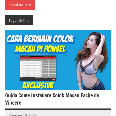
Read more
Togel Online
Guida Come Installare Colok Macau Facile da
Vincere
January 10, 2023