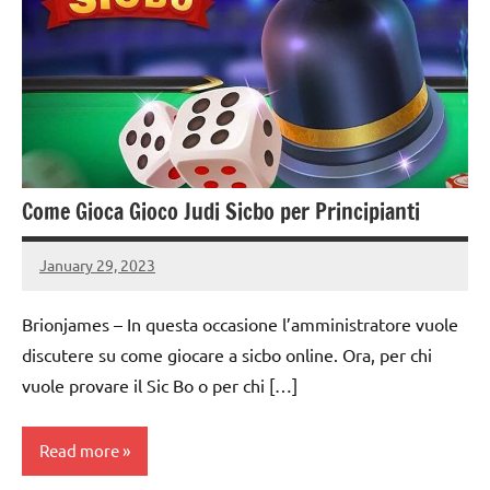
Come Gioca Gioco Judi Sicbo per Principianti
January 29, 2023
Steven
Wilson
Brionjames – In questa occasione l’amministratore vuole
discutere su come giocare a sicbo online. Ora, per chi
vuole provare il Sic Bo o per chi […]
Read more