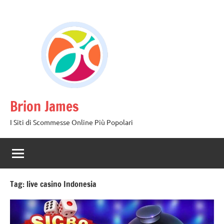
Skip
to
content
Brion James
I Siti di Scommesse Online Più Popolari
Tag:
live casino Indonesia